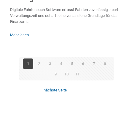
Digitale Fahrtenbuch Software erfasst Fahrten zuverlässig, spart
Verwaltungszeit und schafft eine verlässliche Grundlage für das
Finanzamt.
Mehr lesen
1
2
3
4
5
6
7
8
9
10
11
nächste Seite